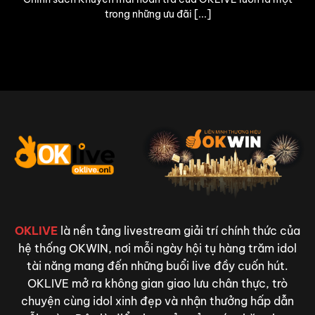
mượt trong quá trình sử dụng. Người dùng có thể thao
trong những ưu đãi [...]
tác nhanh mà không cần mất quá nhiều thời gian làm
quen.
Không chỉ sở hữu giao diện trực quan,
TR88
còn tạo
được cảm giác chuyên nghiệp nhờ tốc độ phản hồi ổn
định và cách hiển thị nội dung khá dễ theo dõi trên cả
điện thoại lẫn máy tính.
Với những ai yêu thích sự đơn giản và dễ thao tác,
QS88
mang lại trải nghiệm khá thoải mái nhờ bố cục
gọn gàng cùng khả năng truy cập ổn định mỗi ngày.
OKLIVE
là nền tảng livestream giải trí chính thức của
Đối với người mê bóng đá online,
trực tiếp xoilac
luôn
hệ thống OKWIN, nơi mỗi ngày hội tụ hàng trăm idol
là nơi quen thuộc để theo dõi các trận đấu hấp dẫn
tài năng mang đến những buổi live đầy cuốn hút.
với chất lượng xem khá mượt và cập nhật liên tục
OKLIVE mở ra không gian giao lưu chân thực, trò
hằng ngày.
chuyện cùng idol xinh đẹp và nhận thưởng hấp dẫn