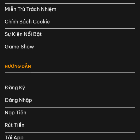
luôn cảm thấy hào hứng khi tham gia.
Miễn Trừ Trách Nhiệm
Chính Sách Cookie
Giữa nhiều nền tảng giải trí trực tuyến hiện nay,
NHÀ
CÁI QS88
vẫn giữ được dấu ấn riêng nhờ khả năng
Sự Kiện Nổi Bật
mang đến trải nghiệm game online chân thực và hấp
dẫn. Không khí sôi động cùng các màn chơi thú vị đã
Game Show
giúp người tham gia tận hưởng nhiều phút giây thư
giãn đầy cuốn hút.
HƯỚNG DẪN
OKLIVE Là Gì? Nền Tảng Livestream Khác
Đăng Ký
Biệt Như Thế Nào?
Đăng Nhập
OKLIVE
là nền tảng livestream trực tuyến hoạt động
dưới sự quản lý của Liên Minh OKWIN, tập trung vào
Nạp Tiền
sự kết nối giữa người xem và idol qua các phiên
livestream theo chủ đề hấp dẫn mỗi ngày. Tại đây,
Rút Tiền
người dùng không đơn giản chỉ xem mà còn được
Tải App